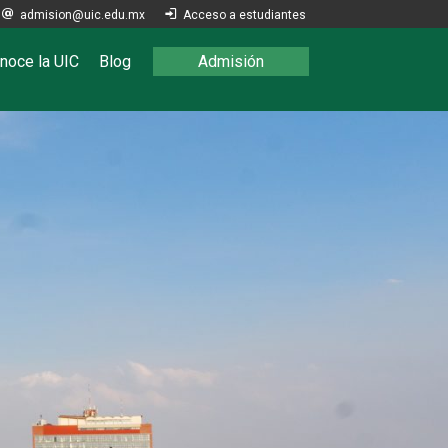

admision@uic.edu.mx

Acceso a estudiantes
noce la UIC
Blog
Admisión