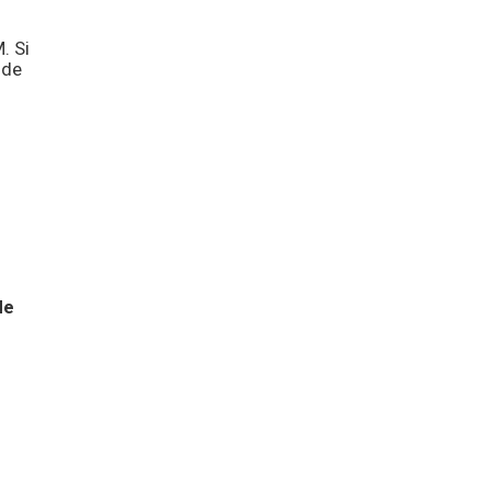
. Si
 de
de