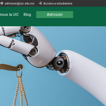

admision@uic.edu.mx

Acceso a estudiantes
noce la UIC
Blog
Admisión