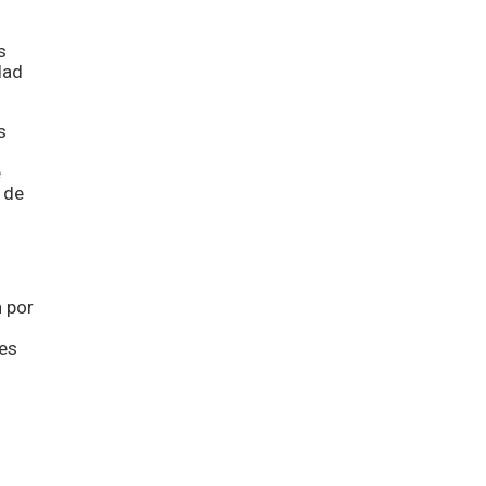
s
dad
s
e
 de
n por
les