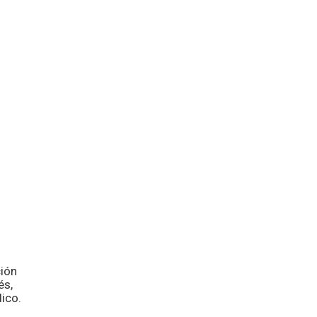
ión
és,
dico.