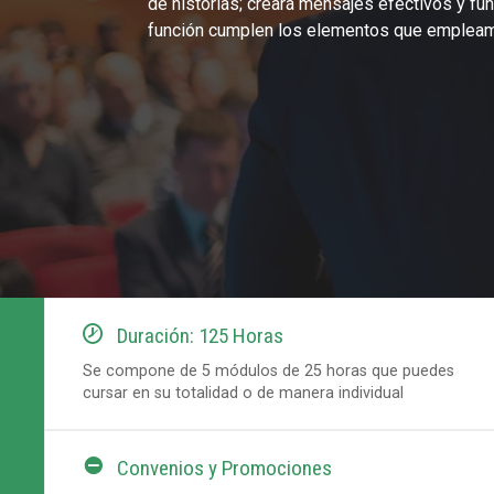
de historias; creará mensajes efectivos y f
función cumplen los elementos que empleam

Duración: 125 Horas
Se compone de 5 módulos de 25 horas que puedes
cursar en su totalidad o de manera individual

Convenios y Promociones