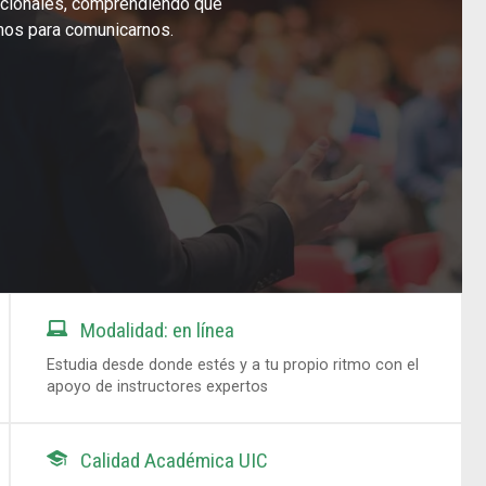
uncionales, comprendiendo qué
os para comunicarnos.

Modalidad: en línea
Estudia desde donde estés y a tu propio ritmo con el
apoyo de instructores expertos

Calidad Académica UIC