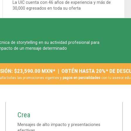
La UIC cuenta con 46 años de experiencia y más de
30,000 egresados en toda su oferta
cnica de storytelling en su actividad profesional para
 impacto de un mensaje determinado
SIÓN: $23,590.00 MXN* | OBTÉN HASTA 20%* DE DES
ulta todas las promociones vigentes y
pagos en parcialidades
con tu asesor edu
Crea
Mensajes de alto impacto y presentaciones
efectivas