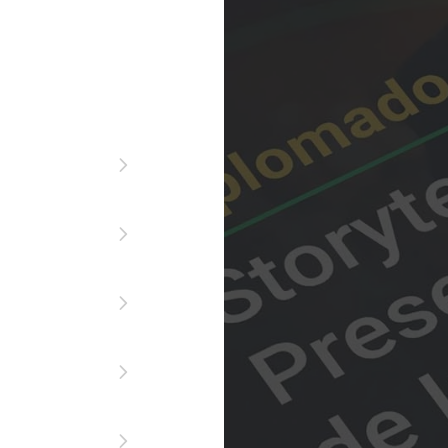




