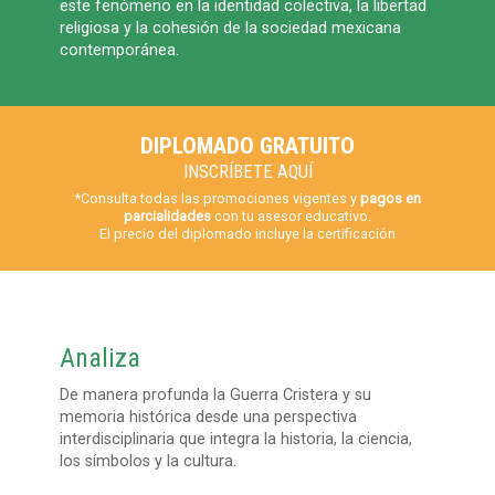
este fenómeno en la identidad colectiva, la libertad
religiosa y la cohesión de la sociedad mexicana
contemporánea.
DIPLOMADO GRATUITO
INSCRÍBETE AQUÍ
*Consulta todas las promociones vigentes y
pagos en
parcialidades
con tu asesor educativo.
El precio del diplomado incluye la certificación
Analiza
De manera profunda la Guerra Cristera y su
memoria histórica desde una perspectiva
interdisciplinaria que integra la historia, la ciencia,
los símbolos y la cultura.